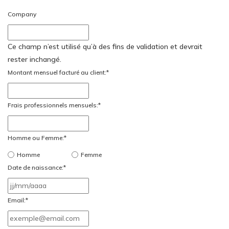
Company
Ce champ n’est utilisé qu’à des fins de validation et devrait
rester inchangé.
Montant mensuel facturé au client:
*
Frais professionnels mensuels:
*
Homme ou Femme:
*
Homme
Femme
Date de naissance:
*
JJ
slash
Email:
*
MM
slash