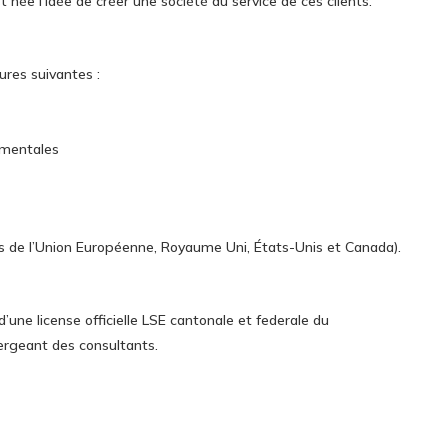
t née l’idée de créer une société au service de ces clients.
ures suivantes :
ementales
ys de l’Union Européenne, Royaume Uni, États-Unis et Canada).
’une license officielle LSE cantonale et federale du
ergeant des consultants.