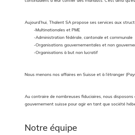
continuaient à leur confier des mandats. C’est ainsi qu’es
Aujourd’hui, Thalent SA propose ses services aux struct
-Multinationales et PME
-Administration fédérale, cantonale et communale
-Organisations gouvernementales et non gouvern
-Organisations à but non lucratif
Nous menons nos affaires en Suisse et à l’étranger (Pa
Au contraire de nombreuses fiduciaires, nous disposons d
gouvernement suisse pour agir en tant que société héb
Notre équipe