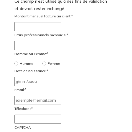
Ce champ n’est utilisé qu’à des fins de validation
et devrait rester inchangé.
Montant mensuel facturé au client:
*
Frais professionnels mensuels:
*
Homme ou Femme:
*
Homme
Femme
Date de naissance:
*
JJ
slash
Email:
*
MM
slash
Téléphone
*
AAAA
CAPTCHA