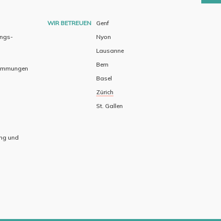
WIR BETREUEN
Genf
ungs-
Nyon
Lausanne
Bern
timmungen
Basel
Zürich
St. Gallen
ing und