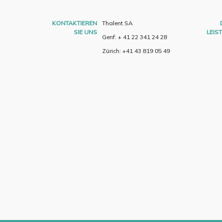
KONTAKTIEREN
Thalent SA
SIE UNS
LEIS
Genf: + 41 22 341 24 28
Zürich: +41 43 819 05 49