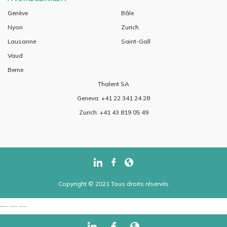
Genève
Bâle
Nyon
Zurich
Lausanne
Saint-Gall
Vaud
Berne
Thalent SA
Geneva: +41 22 341 24 28
Zurich: +41 43 819 05 49
Copyright © 2021 Tous droits réservés
..... ..... .....
..... ..... .....