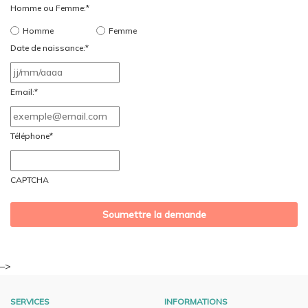
Homme ou Femme:
*
Homme
Femme
Date de naissance:
*
JJ
slash
Email:
*
MM
slash
Téléphone
*
AAAA
CAPTCHA
–>
SERVICES
INFORMATIONS