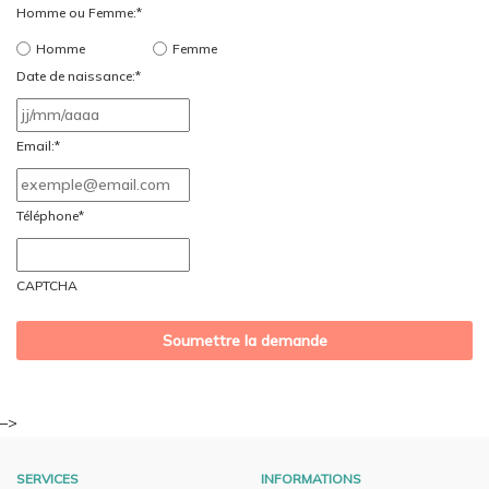
Homme ou Femme:
*
Homme
Femme
Date de naissance:
*
JJ
slash
Email:
*
MM
slash
Téléphone
*
AAAA
CAPTCHA
–>
SERVICES
INFORMATIONS