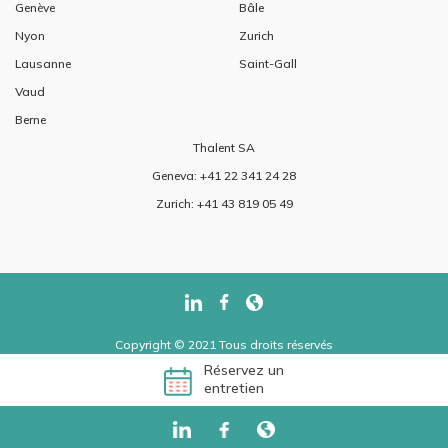
Genève
Bâle
Nyon
Zurich
Lausanne
Saint-Gall
Vaud
Berne
Thalent SA
Geneva: +41 22 341 24 28
Zurich: +41 43 819 05 49
Copyright © 2021 Tous droits réservés
Réservez un
..... ..... .....
entretien
..... ..... .....
...... ......
/
-->