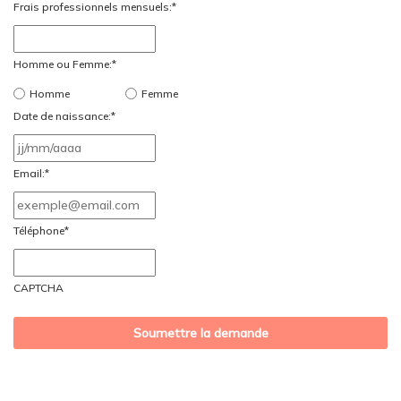
Frais professionnels mensuels:
*
Homme ou Femme:
*
Homme
Femme
Date de naissance:
*
JJ
slash
Email:
*
MM
slash
Téléphone
*
AAAA
CAPTCHA