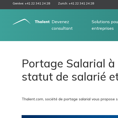
Genève: +41 22 341 24 28
Zurich: +41 22 341 24 28
Devenez
Solutions pou
consultant
entreprises
Portage Salarial 
statut de salarié e
Thalent.com, société de portage salarial vous propose s