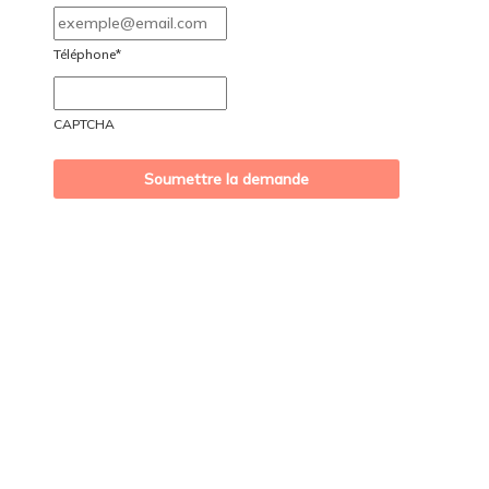
MM
slash
Téléphone
*
AAAA
CAPTCHA