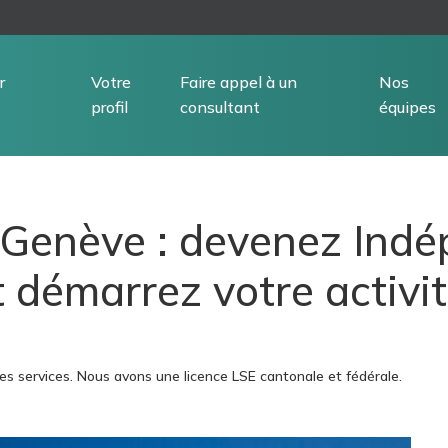
r
Votre
Faire appel à un
Nos
profil
consultant
équipes
à Genève : devenez Ind
t démarrez votre activi
es services. Nous avons une licence LSE cantonale et fédérale.