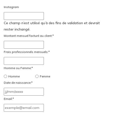
Instagram
Ce champ n’est utilisé qu’à des fins de validation et devrait
rester inchangé.
Montant mensuel facturé au client:
*
Frais professionnels mensuels:
*
Homme ou Femme:
*
Homme
Femme
Date de naissance:
*
JJ
slash
Email:
*
MM
slash