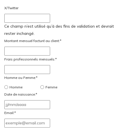
X/Twitter
Ce champ n’est utilisé qu’à des fins de validation et devrait
rester inchangé.
Montant mensuel facturé au client:
*
Frais professionnels mensuels:
*
Homme ou Femme:
*
Homme
Femme
Date de naissance:
*
JJ
slash
Email:
*
MM
slash