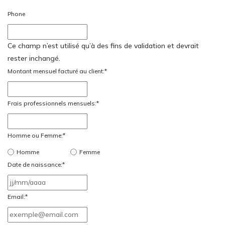
Phone
Ce champ n’est utilisé qu’à des fins de validation et devrait
rester inchangé.
Montant mensuel facturé au client:
*
Frais professionnels mensuels:
*
Homme ou Femme:
*
Homme
Femme
Date de naissance:
*
JJ
slash
Email:
*
MM
slash