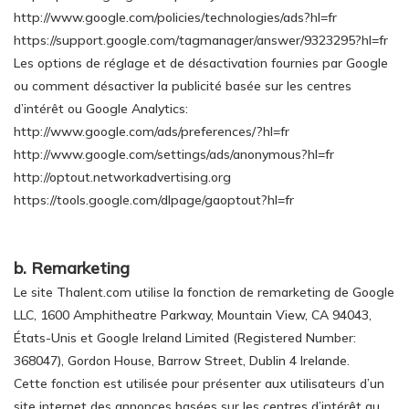
http://www.google.com/policies/technologies/ads?hl=fr
https://support.google.com/tagmanager/answer/9323295?hl=fr
Les options de réglage et de désactivation fournies par Google
ou comment désactiver la publicité basée sur les centres
d’intérêt ou Google Analytics:
http://www.google.com/ads/preferences/?hl=fr
http://www.google.com/settings/ads/anonymous?hl=fr
http://optout.networkadvertising.org
https://tools.google.com/dlpage/gaoptout?hl=fr
b. Remarketing
Le site Thalent.com utilise la fonction de remarketing de Google
LLC, 1600 Amphitheatre Parkway, Mountain View, CA 94043,
États-Unis et Google Ireland Limited (Registered Number:
368047), Gordon House, Barrow Street, Dublin 4 Irelande.
Cette fonction est utilisée pour présenter aux utilisateurs d’un
site internet des annonces basées sur les centres d’intérêt au