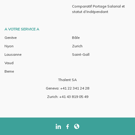
Comparatif Portage Salarial et
statut d’Indépendant
A VOTRE SERVICE A
Genève
Bâle
Nyon
Zurich
Lausanne
Saint-Gall
Vaud
Berne
Thalent SA
Geneva: +41 22 341 24 28
Zurich: +41 43 819 05 49