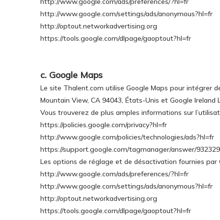
http://www.google.com/ads/preferences/?hl=fr
http://www.google.com/settings/ads/anonymous?hl=fr
http://optout.networkadvertising.org
https://tools.google.com/dlpage/gaoptout?hl=fr
c. Google Maps
Le site Thalent.com utilise Google Maps pour intégrer 
Mountain View, CA 94043, États-Unis et Google Ireland 
Vous trouverez de plus amples informations sur l’utilisat
https://policies.google.com/privacy?hl=fr
http://www.google.com/policies/technologies/ads?hl=fr
https://support.google.com/tagmanager/answer/932329
Les options de réglage et de désactivation fournies par 
http://www.google.com/ads/preferences/?hl=fr
http://www.google.com/settings/ads/anonymous?hl=fr
http://optout.networkadvertising.org
https://tools.google.com/dlpage/gaoptout?hl=fr