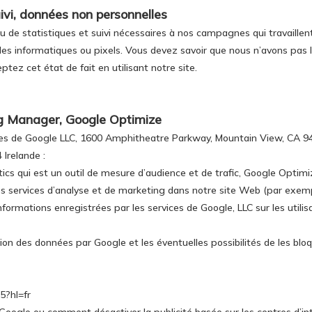
suivi, données non personnelles
es ou de statistiques et suivi nécessaires à nos campagnes qui travail
des informatiques ou pixels. Vous devez savoir que nous n’avons pas
eptez cet état de fait en utilisant notre site.
ag Manager, Google Optimize
vices de Google LLC, 1600 Amphitheatre Parkway, Mountain View, CA 94
Irelande :
tics qui est un outil de mesure d’audience et de trafic, Google Optimi
res services d’analyse et de marketing dans notre site Web (par exe
nformations enregistrées par les services de Google, LLC sur les utili
ion des données par Google et les éventuelles possibilités de les bloq
5?hl=fr