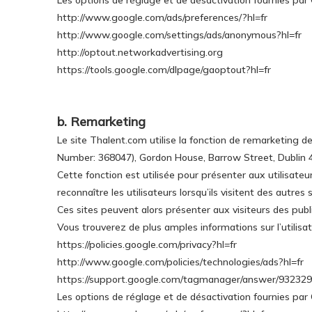
Les options de réglage et de désactivation fournies par 
http://www.google.com/ads/preferences/?hl=fr
http://www.google.com/settings/ads/anonymous?hl=fr
http://optout.networkadvertising.org
https://tools.google.com/dlpage/gaoptout?hl=fr
b. Remarketing
Le site Thalent.com utilise la fonction de remarketing
Number: 368047), Gordon House, Barrow Street, Dublin 4
Cette fonction est utilisée pour présenter aux utilisateu
reconnaître les utilisateurs lorsqu’ils visitent des autres
Ces sites peuvent alors présenter aux visiteurs des publ
Vous trouverez de plus amples informations sur l’utilisat
https://policies.google.com/privacy?hl=fr
http://www.google.com/policies/technologies/ads?hl=fr
https://support.google.com/tagmanager/answer/932329
Les options de réglage et de désactivation fournies par 