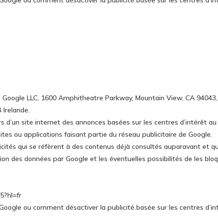
Google ou comment désactiver la publicité basée sur les centres d’in
 de Google LLC, 1600 Amphitheatre Parkway, Mountain View, CA 94043, 
 Irelande.
rs d’un site internet des annonces basées sur les centres d’intérêt au
 sites ou applications faisant partie du réseau publicitaire de Google.
icités qui se réfèrent à des contenus déjà consultés auparavant et qui
ion des données par Google et les éventuelles possibilités de les bloq
5?hl=fr
Google ou comment désactiver la publicité basée sur les centres d’in