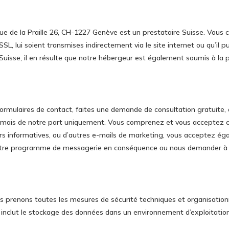
e de la Praille 26, CH-1227 Genève est un prestataire Suisse. Vous
, lui soient transmises indirectement via le site internet ou qu’il pui
uisse, il en résulte que notre hébergeur est également soumis à la 
nos formulaires de contact, faites une demande de consultation gratuite
 mais de notre part uniquement. Vous comprenez et vous acceptez ce
rs informatives, ou d’autres e-mails de marketing, vous acceptez é
otre programme de messagerie en conséquence ou nous demander à to
s prenons toutes les mesures de sécurité techniques et organisation
la inclut le stockage des données dans un environnement d’exploitation