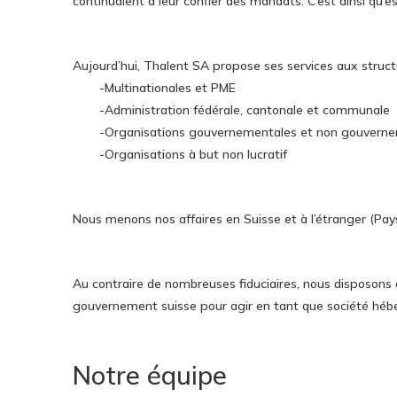
continuaient à leur confier des mandats. C’est ainsi qu’es
Aujourd’hui, Thalent SA propose ses services aux struct
-Multinationales et PME
-Administration fédérale, cantonale et communale
-Organisations gouvernementales et non gouvern
-Organisations à but non lucratif
Nous menons nos affaires en Suisse et à l’étranger (Pa
Au contraire de nombreuses fiduciaires, nous disposons d
gouvernement suisse pour agir en tant que société héb
Notre équipe