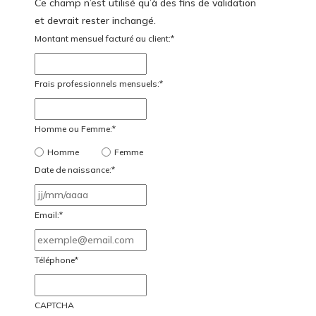
Ce champ n’est utilisé qu’à des fins de validation
et devrait rester inchangé.
Montant mensuel facturé au client:
*
Frais professionnels mensuels:
*
Homme ou Femme:
*
Homme
Femme
Date de naissance:
*
JJ
slash
Email:
*
MM
slash
Téléphone
*
AAAA
CAPTCHA