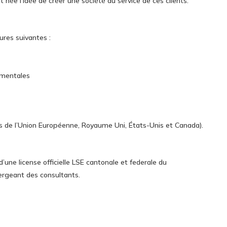
t née l’idée de créer une société au service de ces clients.
ures suivantes :
ementales
ys de l’Union Européenne, Royaume Uni, États-Unis et Canada).
’une license officielle LSE cantonale et federale du
ergeant des consultants.