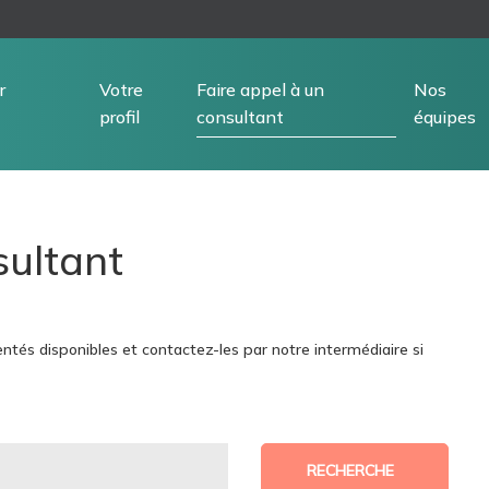
r
Votre
Faire appel à un
Nos
profil
consultant
équipes
sultant
ntés disponibles et contactez-les par notre intermédiaire si