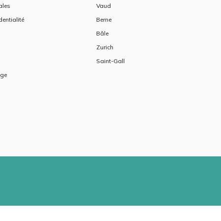
ales
Vaud
dentialité
Berne
Bâle
Zurich
Saint-Gall
age