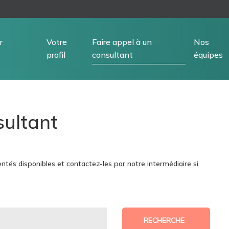
r
Votre
Faire appel à un
Nos
profil
consultant
équipes
sultant
ntés disponibles et contactez-les par notre intermédiaire si