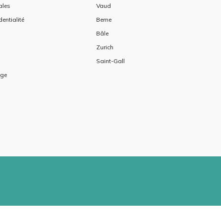
ales
Vaud
dentialité
Berne
Bâle
Zurich
Saint-Gall
age