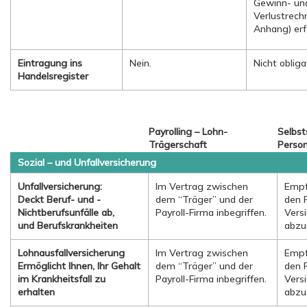
Gewinn- un
Verlustrec
Anhang) erfo
Eintragung ins
Nein.
Nicht obliga
Handelsregister
Payrolling – Lohn-
Selbs
Trägerschaft
Perso
Sozial – und Unfallversicherung
Unfallversicherung:
Im Vertrag zwischen
Empf
Deckt Beruf- und -
dem “Träger” und der
den F
Nichtberufsunfälle ab,
Payroll-Firma inbegriffen.
Vers
und Berufskrankheiten
abzus
Lohnausfallversicherung
Im Vertrag zwischen
Empf
Ermöglicht Ihnen, Ihr Gehalt
dem “Träger” und der
den F
im Krankheitsfall zu
Payroll-Firma inbegriffen.
Vers
erhalten
abzus