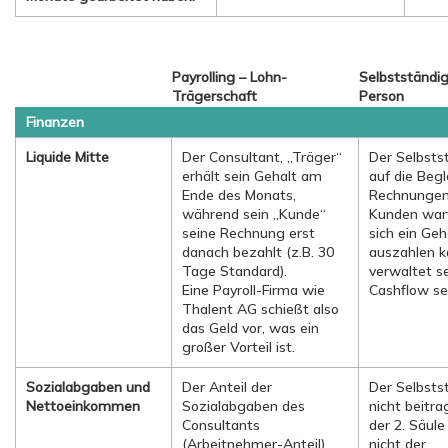
Payrolling – Lohn-
Selbstständi
Trägerschaft
Person
Finanzen
Liquide Mitte
Der Consultant, „Träger“
Der Selbsts
erhält sein Gehalt am
auf die Beg
Ende des Monats,
Rechnungen
während sein „Kunde“
Kunden wart
seine Rechnung erst
sich ein Geh
danach bezahlt (z.B. 30
auszahlen k
Tage Standard).
verwaltet s
Eine Payroll-Firma wie
Cashflow se
Thalent AG schießt also
das Geld vor, was ein
großer Vorteil ist.
Sozialabgaben und
Der Anteil der
Der Selbsts
Nettoeinkommen
Sozialabgaben des
nicht beitrag
Consultants
der 2. Säule
(Arbeitnehmer-Anteil)
nicht der