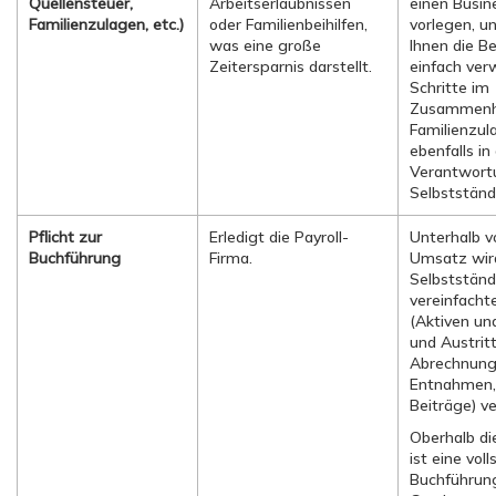
Quellensteuer,
Arbeitserlaubnissen
einen Busin
Familienzulagen, etc.)
oder Familienbeihilfen,
vorlegen, u
was eine große
Ihnen die B
Zeitersparnis darstellt.
einfach ver
Schritte im
Zusammenh
Familienzul
ebenfalls in
Verantwort
Selbstständ
Pflicht zur
Erledigt die Payroll-
Unterhalb v
Buchführung
Firma.
Umsatz wir
Selbstständ
vereinfacht
(Aktiven und
und Austrit
Abrechnung
Entnahmen,
Beiträge) ve
Oberhalb di
ist eine vol
Buchführung