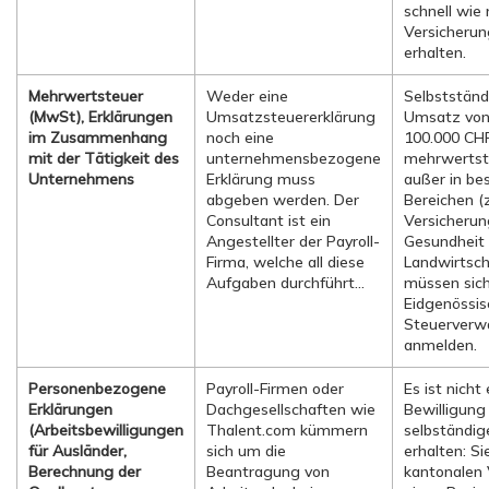
schnell wie
Versicherun
erhalten.
Mehrwertsteuer
Weder eine
Selbstständ
(MwSt), Erklärungen
Umsatzsteuererklärung
Umsatz von
im Zusammenhang
noch eine
100.000 CHF
mit der Tätigkeit des
unternehmensbezogene
mehrwertste
Unternehmens
Erklärung muss
außer in b
abgeben werden. Der
Bereichen (z
Consultant ist ein
Versicherun
Angestellter der Payroll-
Gesundheit
Firma, welche all diese
Landwirtscha
Aufgaben durchführt…
müssen sich
Eidgenössi
Steuerverw
anmelden.
Personenbezogene
Payroll-Firmen oder
Es ist nicht 
Erklärungen
Dachgesellschaften wie
Bewilligung 
(Arbeitsbewilligungen
Thalent.com kümmern
selbständig
für Ausländer,
sich um die
erhalten: S
Berechnung der
Beantragung von
kantonalen