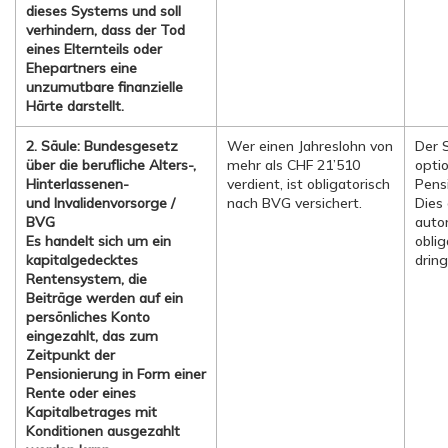
dieses Systems und soll
verhindern, dass der Tod
eines Elternteils oder
Ehepartners eine
unzumutbare finanzielle
Härte darstellt.
2. Säule: Bundesgesetz
Wer einen Jahreslohn von
Der 
über die berufliche Alters-,
mehr als CHF 21’510
optio
Hinterlassenen-
verdient, ist obligatorisch
Pens
und Invalidenvorsorge /
nach BVG versichert.
Dies 
BVG
auto
Es handelt sich um ein
oblig
kapitalgedecktes
drin
Rentensystem, die
Beiträge werden auf ein
persönliches Konto
eingezahlt, das zum
Zeitpunkt der
Pensionierung in Form einer
Rente oder eines
Kapitalbetrages mit
Konditionen ausgezahlt