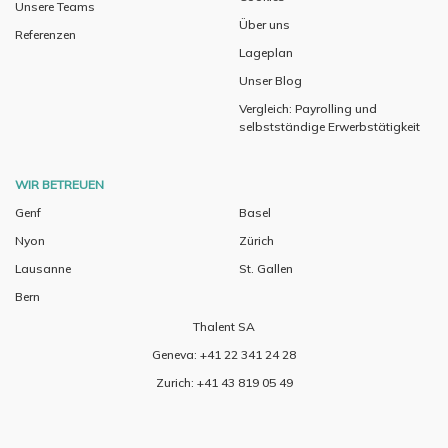
Unsere Teams
Über uns
Referenzen
Lageplan
Unser Blog
Vergleich: Payrolling und
selbstständige Erwerbstätigkeit
WIR BETREUEN
Genf
Basel
Nyon
Zürich
Lausanne
St. Gallen
Bern
Thalent SA
Geneva: +41 22 341 24 28
Zurich: +41 43 819 05 49