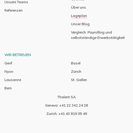
Unsere Teams
Über uns
Referenzen
Lageplan
Unser Blog
Vergleich: Payrolling und
selbstständige Erwerbstätigkeit
WIR BETREUEN
Genf
Basel
Nyon
Zürich
Lausanne
St. Gallen
Bern
Thalent SA
Geneva: +41 22 341 24 28
Zurich: +41 43 819 05 49