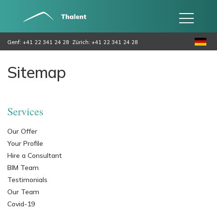
Genf: +41 22 341 24 28
Zürich: +41 22 341 24 28
Sitemap
Services
Our Offer
Your Profile
Hire a Consultant
BIM Team
Testimonials
Our Team
Covid-19