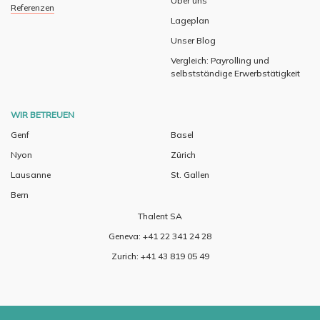
Über uns
Referenzen
Lageplan
Unser Blog
Vergleich: Payrolling und
selbstständige Erwerbstätigkeit
WIR BETREUEN
Genf
Basel
Nyon
Zürich
Lausanne
St. Gallen
Bern
Thalent SA
Geneva: +41 22 341 24 28
Zurich: +41 43 819 05 49