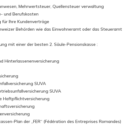
nwesen, Mehrwertsteuer, Quellensteuer verwaltung
e- und Berufskosten
 für Ihre Kundenverträge
hweizer Behörden wie das Einwohneramt oder das Steueramt
rung mit einer der besten 2. Säule-Pensionskasse :
und Hinterlassenenversicherung
rsicherung
unfallversicherung SUVA
etriebsunfallversicherung SUVA
 Haftpflichtversicherung
haftsversicherung
senversicherung
kassen-Plan der „FER“ (Fédération des Entreprises Romandes)