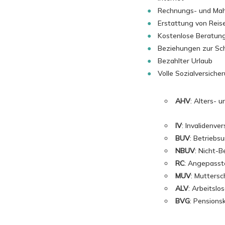
Rechnungs- und Mah
Erstattung von Reis
Kostenlose Beratung
Beziehungen zur Sc
Bezahlter Urlaub
Volle Sozialversiche
AHV
: Alters- 
IV
: Invalidenve
BUV
: Betriebs
NBUV
: Nicht-B
RC
: Angepasste
MUV
: Muttersc
ALV
: Arbeitslo
BVG
: Pensions