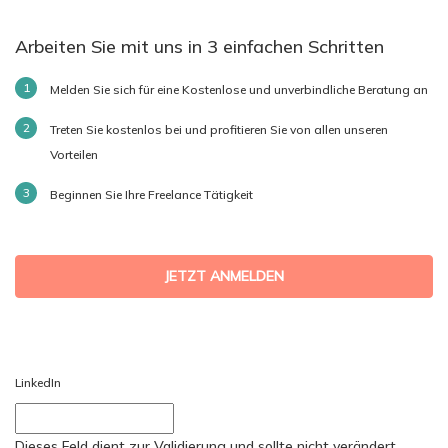
Arbeiten Sie mit uns in 3 einfachen Schritten
Melden Sie sich für eine Kostenlose und unverbindliche Beratung an
Treten Sie kostenlos bei und profitieren Sie von allen unseren
Vorteilen
Beginnen Sie Ihre Freelance Tätigkeit
JETZT ANMELDEN
LinkedIn
Dieses Feld dient zur Validierung und sollte nicht verändert