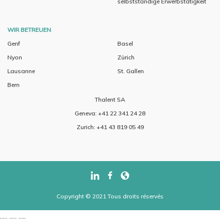
selbstständige Erwerbstätigkeit
WIR BETREUEN
Genf
Basel
Nyon
Zürich
Lausanne
St. Gallen
Bern
Thalent SA
Geneva: +41 22 341 24 28
Zurich: +41 43 819 05 49
Copyright © 2021 Tous droits réservés
..... ..... .....