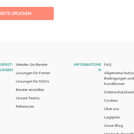
SEITE DRUCKEN
DIENST-
Werden Sie Berater
INFORMATIONE
FAQ
TUNGEN
N
Lösungen für Firmen
Allgemeine Nutz
Bedingungen und
Lösungen für NGOs
Konditionen
Berater einstellen
Datenschutzbes
Unsere Teams
Cookies
Referenzen
Über uns
Lageplan
Unser Blog
Vergleich: Payroll