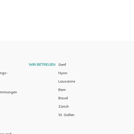
WIR BETREUEN
Genf
ungs-
Nyon
Lausanne
Bern
timmungen
Basel
Zürich
St. Gallen
ing und