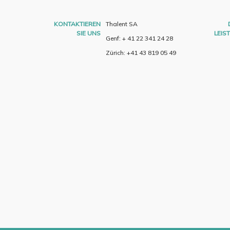
KONTAKTIEREN
Thalent SA
SIE UNS
LEIS
Genf: + 41 22 341 24 28
Zürich: +41 43 819 05 49