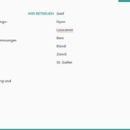
WIR BETREUEN
Genf
ungs-
Nyon
Lausanne
Bern
timmungen
Basel
Zürich
St. Gallen
ing und