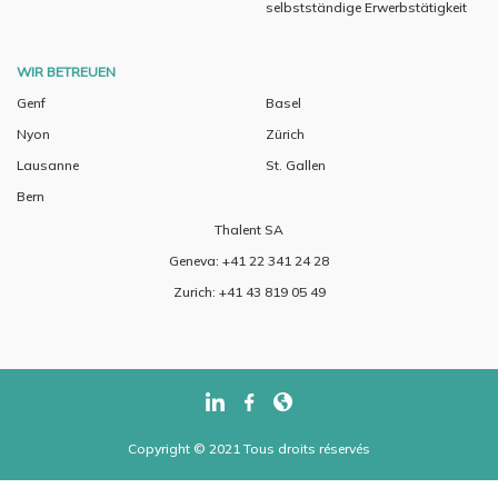
selbstständige Erwerbstätigkeit
WIR BETREUEN
Genf
Basel
Nyon
Zürich
Lausanne
St. Gallen
Bern
Thalent SA
Geneva: +41 22 341 24 28
Zurich: +41 43 819 05 49
Copyright © 2021 Tous droits réservés
..... ..... .....