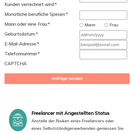
Kunden verrechnet wird:
*
Monatliche berufliche Spesen:
*
Mann oder eine Frau:
*
Mann
Frau
TT
Geburtsdatum:
*
Sch
E-Mail-Adresse:
*
MM
Telefonnummer
*
Sch
CAPTCHA
JJJJ
Freelancer mit Angestellten Status
Anstelle der Risiken eines Freelancers oder
eines Selbstständigerwerbenden geniessen Sie