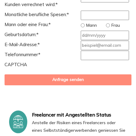
Kunden verrechnet wird:
*
Monatliche berufliche Spesen:
*
Mann oder eine Frau:
*
Mann
Frau
TT
Geburtsdatum:
*
Sch
E-Mail-Adresse:
*
MM
Telefonnummer
*
Sch
CAPTCHA
JJJJ
Freelancer mit Angestellten Status
Anstelle der Risiken eines Freelancers oder
eines Selbstständigerwerbenden geniessen Sie