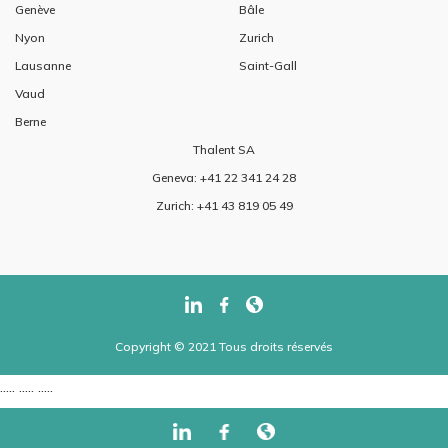
Genève
Bâle
Nyon
Zurich
Lausanne
Saint-Gall
Vaud
Berne
Thalent SA
Geneva: +41 22 341 24 28
Zurich: +41 43 819 05 49
Copyright © 2021 Tous droits réservés
..... ..... .....
..... ..... .....
...... ......
/
-->