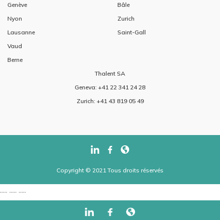
Genève
Bâle
Nyon
Zurich
Lausanne
Saint-Gall
Vaud
Berne
Thalent SA
Geneva: +41 22 341 24 28
Zurich: +41 43 819 05 49
Copyright © 2021 Tous droits réservés
..... ..... .....
..... ..... .....
...... ......
/
-->