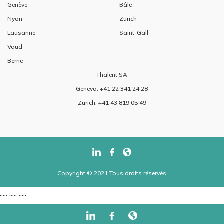
Genève
Bâle
Nyon
Zurich
Lausanne
Saint-Gall
Vaud
Berne
Thalent SA
Geneva: +41 22 341 24 28
Zurich: +41 43 819 05 49
Copyright © 2021 Tous droits réservés
..... ..... .....
..... ..... .....
...... ......
/
-->