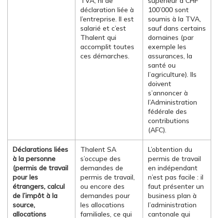
TVA, ni de
supérieur à CHF
déclaration liée à
100’000 sont
l’entreprise. Il est
soumis à la TVA,
salarié et c’est
sauf dans certains
Thalent qui
domaines (par
accomplit toutes
exemple les
ces démarches.
assurances, la
santé ou
l’agriculture). Ils
doivent
s’annoncer à
l’Administration
fédérale des
contributions
(AFC).
Déclarations liées
Thalent SA
L’obtention du
à la personne
s’occupe des
permis de travail
(permis de travail
demandes de
en indépendant
pour les
permis de travail,
n’est pas facile : il
étrangers, calcul
ou encore des
faut présenter un
de l’impôt à la
demandes pour
business plan à
source,
les allocations
l’administration
allocations
familiales, ce qui
cantonale qui