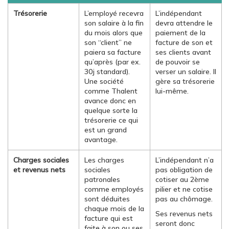
Trésorerie
L’employé recevra
L’indépendant
son salaire à la fin
devra attendre le
du mois alors que
paiement de la
son “client” ne
facture de son et
paiera sa facture
ses clients avant
qu’après (par ex.
de pouvoir se
30j standard).
verser un salaire. Il
Une société
gère sa trésorerie
comme Thalent
lui-même.
avance donc en
quelque sorte la
trésorerie ce qui
est un grand
avantage.
Charges sociales
Les charges
L’indépendant n’a
et revenus nets
sociales
pas obligation de
patronales
cotiser au 2ème
comme employés
pilier et ne cotise
sont déduites
pas au chômage.
chaque mois de la
Ses revenus nets
facture qui est
seront donc
faite à son ou ses