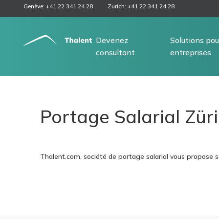
Genève: +41 22 341 24 28
Zurich: +41 22 341 24 28
Devenez
Solutions pou
consultant
entreprises
Portage Salarial Zür
Thalent.com, société de portage salarial vous propose s