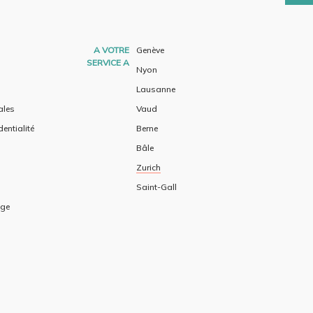
A VOTRE
Genève
SERVICE A
Nyon
Lausanne
ales
Vaud
dentialité
Berne
Bâle
Zurich
Saint-Gall
age