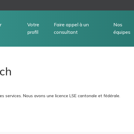
r
Votre
Faire appel à un
Nos
profil
consultant
équipes
ich
es services. Nous avons une licence LSE cantonale et fédérale.