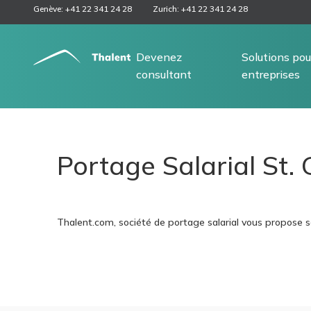
Genève: +41 22 341 24 28
Zurich: +41 22 341 24 28
Devenez
Solutions pou
consultant
entreprises
Portage Salarial St. 
Thalent.com, société de portage salarial vous propose s