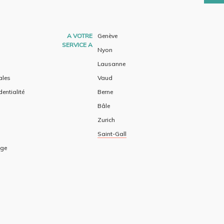
A VOTRE
Genève
SERVICE A
Nyon
Lausanne
ales
Vaud
dentialité
Berne
Bâle
Zurich
Saint-Gall
age