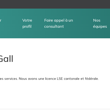
r
Votre
Faire appel à un
Nos
profil
consultant
équipes
Gall
es services. Nous avons une licence LSE cantonale et fédérale.