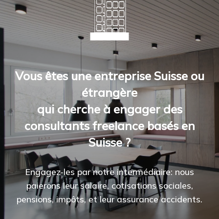
Vous êtes une entreprise Suisse ou
étrangère
qui cherche à engager des
consultants freelance basés en
Suisse ?
Engagez-les par notre intermédiaire: nous
paierons leur salaire, cotisations sociales,
pensions, impôts, et leur assurance accidents.