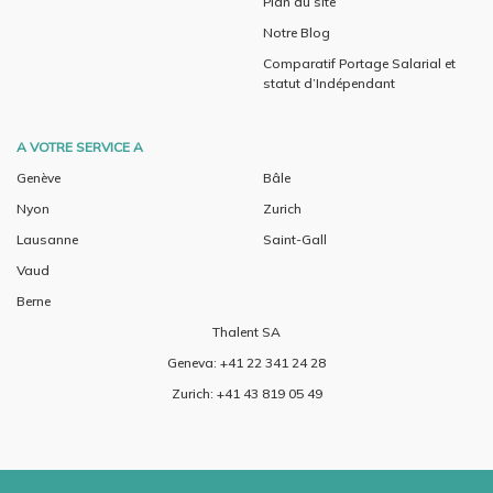
Plan du site
Notre Blog
Comparatif Portage Salarial et
statut d’Indépendant
A VOTRE SERVICE A
Genève
Bâle
Nyon
Zurich
Lausanne
Saint-Gall
Vaud
Berne
Thalent SA
Geneva: +41 22 341 24 28
Zurich: +41 43 819 05 49