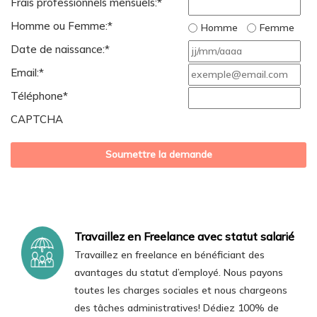
Frais professionnels mensuels:
*
Homme ou Femme:
*
Homme
Femme
JJ
Date de naissance:
*
sla
Email:
*
MM
Téléphone
*
sla
CAPTCHA
AA
Travaillez en Freelance avec statut salarié
Travaillez en freelance en bénéficiant des
avantages du statut d’employé. Nous payons
toutes les charges sociales et nous chargeons
des tâches administratives! Dédiez 100% de