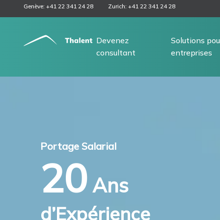
Genève: +41 22 341 24 28
Zurich: +41 22 341 24 28
Devenez
Solutions pou
consultant
entreprises
Portage Salarial
20
Ans
d’Expérience