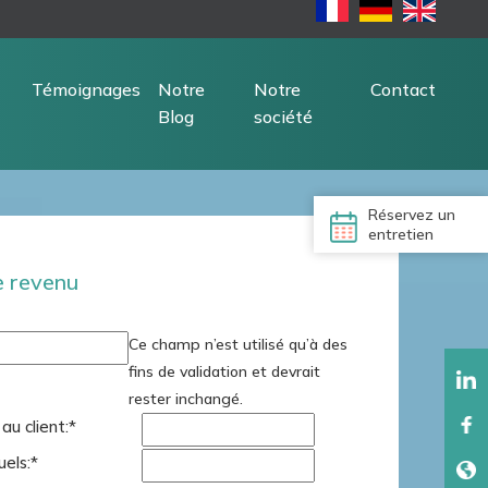
Témoignages
Notre
Notre
Contact
Blog
société
Réservez un
entretien
e revenu
Ce champ n’est utilisé qu’à des
fins de validation et devrait
rester inchangé.
u client:
*
uels:
*