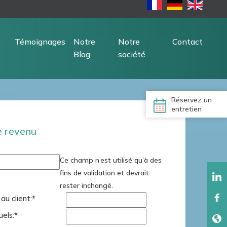
Témoignages
Notre
Notre
Contact
Blog
société
Réservez un
entretien
e revenu
Ce champ n’est utilisé qu’à des
fins de validation et devrait
rester inchangé.
u client:
*
uels:
*