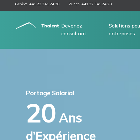
Genève: +41 22 341 24 28
Zurich: +41 22 341 24 28
Devenez
Solutions pou
consultant
entreprises
Portage Salarial
20
Ans
d’Expérience