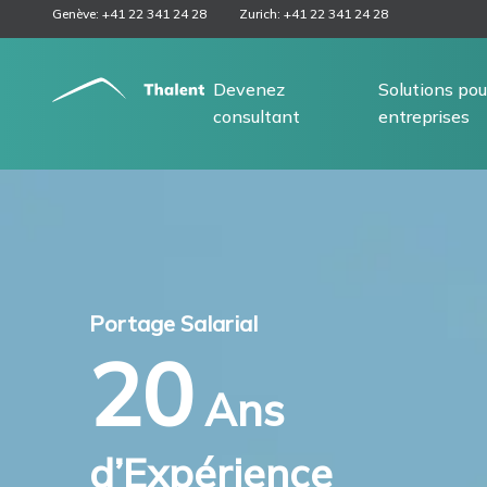
Genève: +41 22 341 24 28
Zurich: +41 22 341 24 28
Devenez
Solutions pou
consultant
entreprises
Portage Salarial
20
Ans
d’Expérience