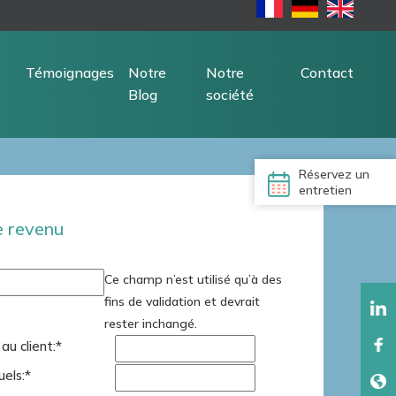
Témoignages
Notre
Notre
Contact
Blog
société
Réservez un
entretien
e revenu
Ce champ n’est utilisé qu’à des
fins de validation et devrait
rester inchangé.
u client:
*
uels:
*